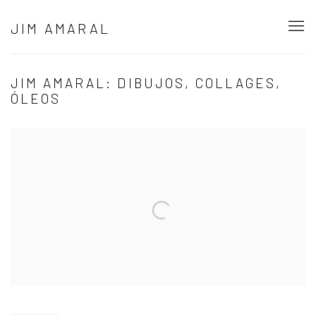
JIM AMARAL
JIM AMARAL: DIBUJOS, COLLAGES,
ÓLEOS
Open a larger version of the following image in a popup: