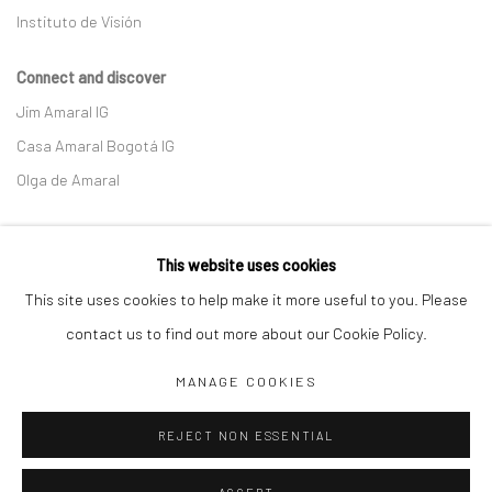
Instituto de Visión
Connect and discover
Jim Amaral IG
Casa Amaral Bogotá IG
Olga de Amaral
Legal
This website uses cookies
Privacy Policy
This site uses cookies to help make it more useful to you. Please
contact us to find out more about our Cookie Policy.
MANAGE COOKIES
Manage cookies
REJECT NON ESSENTIAL
COPYRIGHT © JIM AMARAL 2026
SITE BY ARTLOGIC