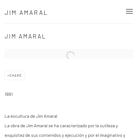
JIM AMARAL
JIM AMARAL
Open a larger version of the following image in a popup:
SHARE
1991
La escultura de Jim Amaral
La obra de Jim Amaral se ha caracterizado por la sutileza y
exquisitez de sus contenidos y ejecución y por el imaginativo y