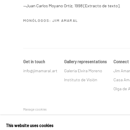
—Juan Carlos Moyano Ortiz, 1998 [Extracto de texto].
MONÓLOGOS: JIM AMARAL
Get in touch
Gallery representations
Connect 
info@jimamaral.art
Galería Elvira Moreno
Jim Amar
Instituto de Visión
Casa Ama
Olga de 
Manage cookies
COPYRIGHT © JIM AMARAL 2026
SITE BY ARTLOGIC
This website uses cookies