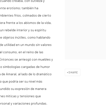
, cuando creaba, con sutileza y
rente erotismo; también ha
mbientes fríos, colmados de cierto
iera frente a los abismos de la vida,
n rebelde interior y su espíritu
 de objetos inútiles, como hablando
 de utilidad en un mundo sin valores
l consumo, en el reino de las
 Entonces se arriesgó con muebles y
o simbologías cargadas de humor
SHARE
a de Amaral, al lado de lo dramático
lo que podría ser su nivel más
fundido su expresión de manera
iones míticas y tensiones que
rsonal y variaciones profundas.