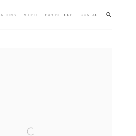
CATIONS
VIDEO
EXHIBITIONS
CONTACT
 following image in a popup: