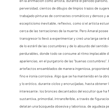
en la afirmación como artista, durante el período parisino
perversidad, cientos de dibujos de limpios trazos de suge
trabajado pinturas de contrastes cromáticos y densos y a
escepticismo inevitable, reflexivo, como si el artista estuv
cerca de las tentaciones de la muerte. Pero Amaral posee u
transgresor lo llevó a experimentar y creó una larga serie
de lo estéril de las costumbres y de lo absurdo del sentido
perdurables, donde todo se consume al ritmo implacable de
apariencias, en el purgatorio de las “buenas costumbres”.
artefactos ensamblados de manera ingeniosa, proponiend
fino e ironía corrosiva. Algo que se ha mantenido en la obr
y lo erótico, durante ciclos y encrucijadas, hasta obtener 
interesante: los bronces decantados del escultor que ha 
sustantiva, primordial, intransferible, a través de figurac
delatan una búsqueda obsesiva y laboriosa, de agudeza pe