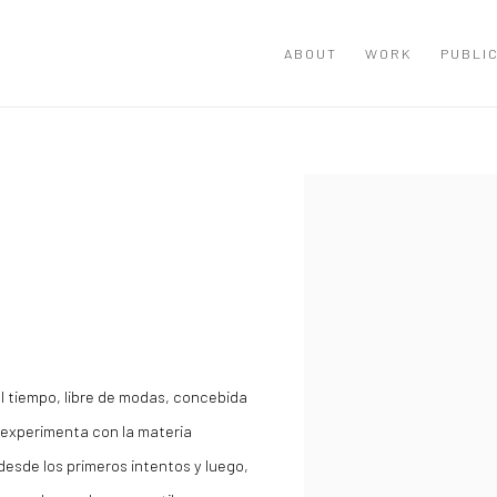
ABOUT
WORK
PUBLI
Open a larger version of the
l tiempo, libre de modas, concebida
 y experimenta con la materia
desde los primeros intentos y luego,