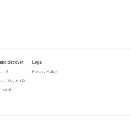
and discover
Legal
al IG
Privacy Policy
ral Bogotá IG
Amaral